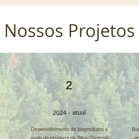
Nossos Projetos
2
2024 - atual
Desenvolvimento de bioprodutos a
Bio
partir de resíduos de Teca (
Tectona
ge