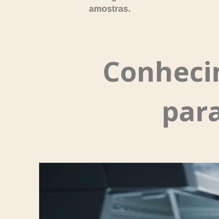
amostras.
Conheci
par