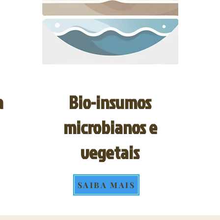
a
Bio-insumos
microbianos e
vegetais
SAIBA MAIS