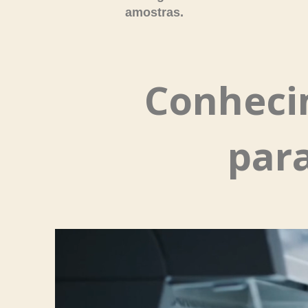
amostras.
Conheci
par