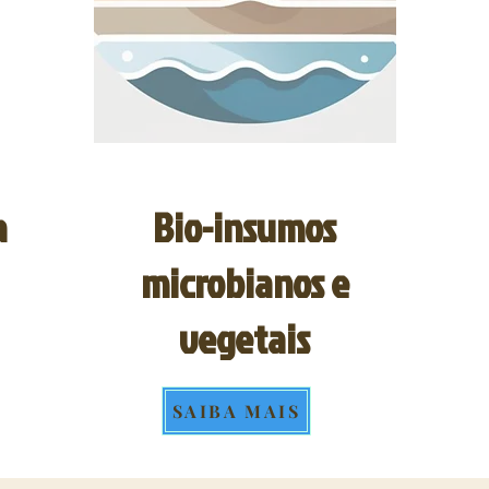
a
Bio-insumos
microbianos e
vegetais
SAIBA MAIS