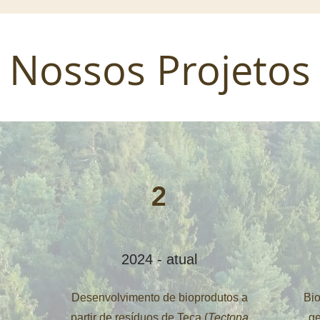
Nossos Projetos
2
2024 - atual
Desenvolvimento de bioprodutos a
Bio
partir de resíduos de Teca (
Tectona
ge