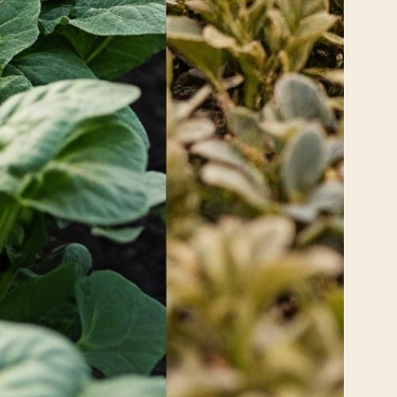
a e
l.
sam
nte
ara
sca
BEM
sua
 de