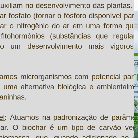
uxiliam no desenvolvimento das plantas. I
ar fosfato (tornar o fósforo disponível par
ormar o nitrogênio do ar em uma forma qu
fitohormônios (substâncias que regula
ndo um desenvolvimento mais vigoros
samos microrganismos com potencial para
o uma alternativa biológica e ambientalme
aninhas.
el
: Atuamos na padronização de parâmet
ar. O biochar é um tipo de carvão vege
 biomassa, que, quando adicionado ao so