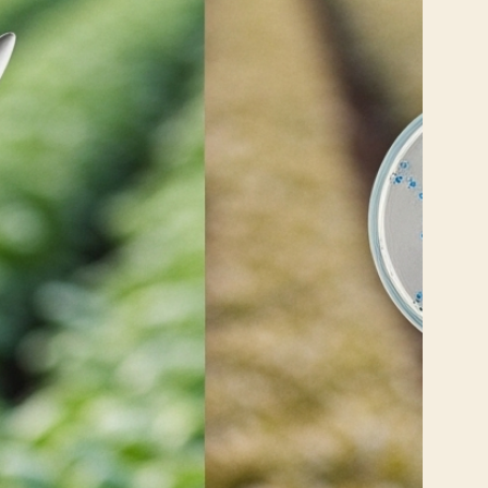
 do
el,
úde
são
tos
es,