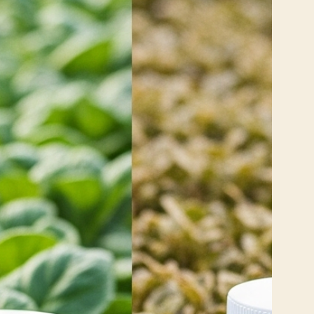
ssa
 os
mos
ara
cos
o a
amos