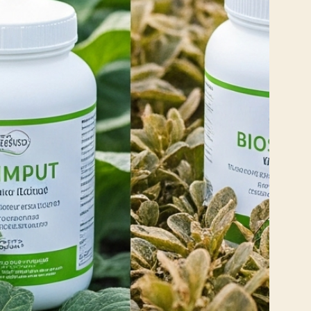
sso
a as
e as
m o
o e
 se
nte
ros
tal
lo,