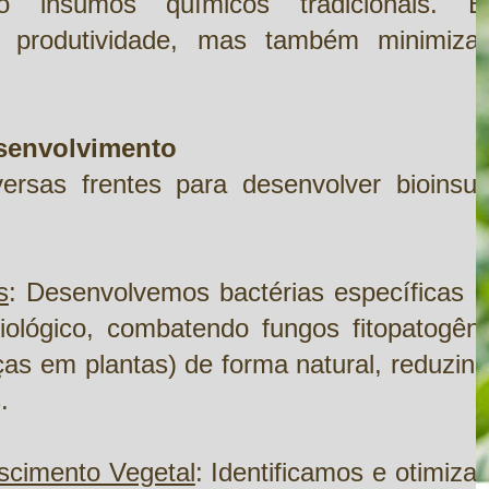
o insumos químicos tradicionais. E
 produtividade, mas também minimiza
senvolvimento
ersas frentes para desenvolver bioinsu
s
: Desenvolvemos bactérias específicas p
ológico, combatendo fungos fitopatogêni
s em plantas) de forma natural, reduzind
.
scimento Vegetal
: Identificamos e otimiz