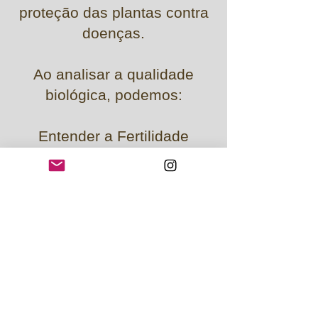
proteção das plantas contra
doenças.
Ao analisar a qualidade
biológica, podemos:
Entender a Fertilidade
Natural: Desvendar como os
microrganismos estão
contribuindo para a
disponibilidade de nutrientes
para as plantas, reduzindo a
dependência de fertilizantes
químicos.